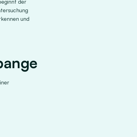
beginnt der
ntersuchung
erkennen und
spange
iner