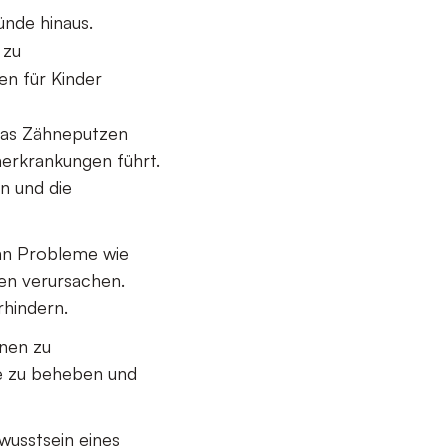
nde hinaus.
 zu
en für Kinder
das Zähneputzen
herkrankungen führt.
n und die
ann Probleme wie
en verursachen.
rhindern.
nnen zu
e zu beheben und
wusstsein eines