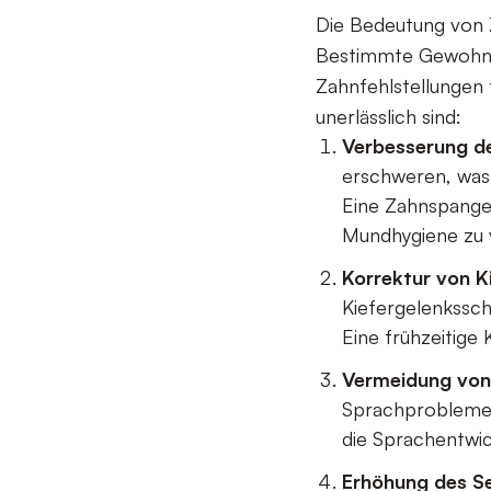
Die Bedeutung von 
Bestimmte Gewohnh
Zahnfehlstellungen 
unerlässlich sind:
Verbesserung d
erschweren, was 
Eine Zahnspange k
Mundhygiene zu 
Korrektur von K
Kiefergelenkssc
Eine frühzeitige
Vermeidung von
Sprachproblemen
die Sprachentwic
Erhöhung des S