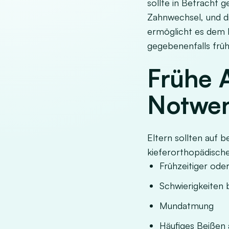
sollte in Betracht 
Zahnwechsel, und d
ermöglicht es dem 
gegebenenfalls frühz
Frühe 
Notwen
Eltern sollten auf 
kieferorthopädisch
Frühzeitiger ode
Schwierigkeiten
Mundatmung
Häufiges Beißen