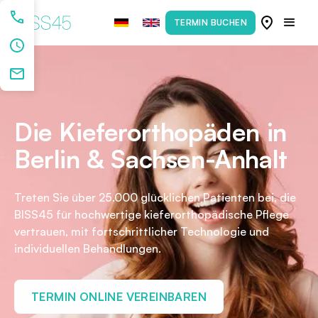
TERMIN BUCHEN
Die Kieferorthopäden in
Berlin & Sachsen-Anhalt
Treten Sie über 25.000 glücklichen Patienten bei, die
BISS45 für hochwertige kieferorthopädische Pflege
vertrauen, mit fortschrittlicher Technologie und
individuellen Behandlungen.
TERMIN ONLINE VEREINBAREN