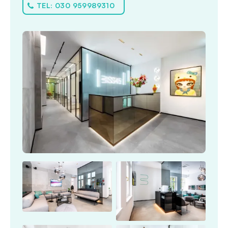
TEL: 030 959989310