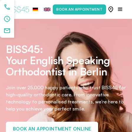
BOOK AN APPOINTMENT
BISS45:
Your English Speaking
Orthodontist in Berlin
Join over 25,000 happy patients who trust BISS45 for
high-quality orthodontic care. From innovative
technology to personalised treatments, we're here to
help you achieve your perfect smile.
BOOK AN APPOINTMENT ONLINE