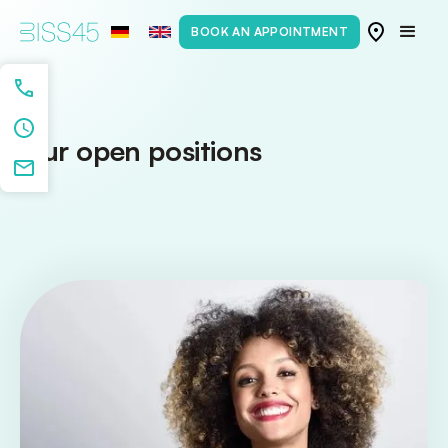
BOOK AN APPOINTMENT
Our open positions