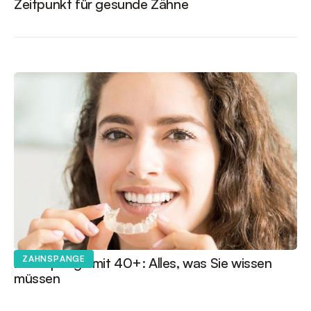
Zeitpunkt für gesunde Zähne
12
.
NOVEMBER
2025
|
LESEDAUER: 3-4 MINUTEN
ZAHNSPANGE
Zahnspange mit 40+: Alles, was Sie wissen
müssen