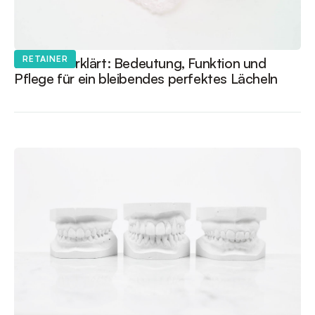
RETAINER
Retainer erklärt: Bedeutung, Funktion und
Pflege für ein bleibendes perfektes Lächeln
12
.
NOVEMBER
2025
|
LESEDAUER: 2-3 MINUTEN