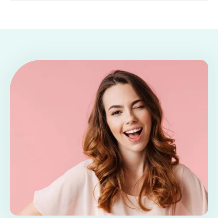
28
.
OKTOBER
2024
|
LESEDAUER: 2-3 MINUTEN