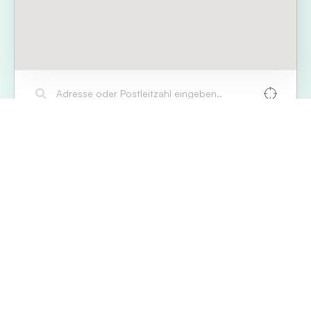
50
KM
BISS45 Praxis Charlottenburg
Bismarckstraße 45-47, 10627 Berlin, Germany
+49 30 959989320
F:
+49 30 9599893-29
TERMIN BUCHEN